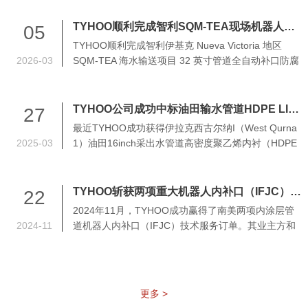
关键技术突破，赢得了客户的高度认可和赞扬。
TYHOO顺利完成智利SQM-TEA现场机器人补口项目
05
TYHOO顺利完成智利伊基克 Nueva Victoria 地区
2026-03
SQM-TEA 海水输送项目 32 英寸管道全自动补口防腐
施工项目。该项目总长 44 公里，TYHOO负责完成其
中 25 公里的全自动补口作业。
TYHOO公司成功中标油田输水管道HDPE LINING项目
27
最近TYHOO成功获得伊拉克西古尔纳I（West Qurna
2025-03
1）油田16inch采出水管道高密度聚乙烯内衬（HDPE
LINING）修复技术工程服务项目。 该管线是现役腐蚀
失效的油田水管线，管道主体分段数量多，80%为膨
胀弯安装，施工难度大。TYHOO严谨的方案设计及合
TYHOO斩获两项重大机器人内补口（IFJC）订单
22
理的施工组织计划，获得了甲方的充分认可。该项目
2024年11月，TYHOO成功赢得了南美两项内涂层管
工作范围主要包括：HDPE LINING设计、配套材料采
2024-11
道机器人内补口（IFJC）技术服务订单。其业主方和
购、现场安装和测试等。
承包商分别为Antofagasta Minera SA（简称AMSA）
和Bonatti SpA；以及Sociedad Quimica y Minera de
Chile S.A.（简称SQM）和Empresa Constructora Fe
Grande S.A。
更多 >